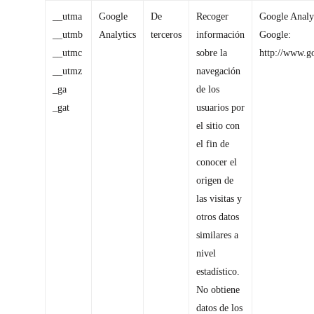
__utma
Google
De
Recoger
Google Analyt
__utmb
Analytics
terceros
información
Google:
__utmc
sobre la
http://www.go
__utmz
navegación
_ga
de los
_gat
usuarios por
el sitio con
el fin de
conocer el
origen de
las visitas y
otros datos
similares a
nivel
estadístico.
Mayerling Schumann
No obtiene
Apartamentos
datos de los