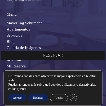
Menú
Mayerling Schumann
Apartamentos
Servicios
Blog
Galería de Imágenes
Localización y Contacto
RESERVAR
Reservar
Mi Reserva
Utilizamos cookies para ofrecerte la mejor experiencia en nuestra
web.
Puedes aprender más sobre qué cookies utilizamos o desactivarlas
en los
ajustes
.
© 2026 Mayerling Schumann Barcelona. ® bookerclub Design
Cerrar el banner de co
Aceptar
Rechazar
Ajustes