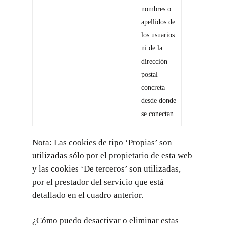
nombres o
Servicios
apellidos de
Blog
los usuarios
ni de la
Galería
dirección
Localización y Contacto
postal
concreta
Reservas
desde donde
Mi Reserva
se conectan
Español
Nota: Las cookies de tipo ‘Propias’ son
utilizadas sólo por el propietario de esta web
Calle Bruc, 16
y las cookies ‘De terceros’ son utilizadas,
08010 Barcelona, España
por el prestador del servicio que está
Teléfono:
+34 931 027 32
detallado en el cuadro anterior.
Móvil:
+34 664 219 393
info@mayerlingschumann
¿Cómo puedo desactivar o eliminar estas